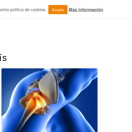
tra política de cookies.
Más información
Acepto
OG
COLABORACIONES
CONTACTO
is