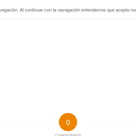
vegación. Al continuar con la navegación entendemos que acepta nues
INICIO
SERVICIOS
EQUIPO
CENTRO
BL
0
COMENTARIOS