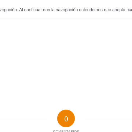
vegación. Al continuar con la navegación entendemos que acepta nues
INICIO
SERVICIOS
EQUIPO
CENTRO
BL
0
COMENTARIOS