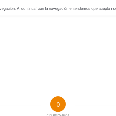
vegación. Al continuar con la navegación entendemos que acepta nues
INICIO
SERVICIOS
EQUIPO
CENTRO
BL
0
COMENTARIOS